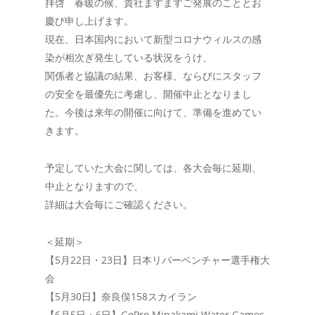
拝啓 春暖の候、貴社ますますご発展のこととお
慶び申し上げます。
現在、日本国内において新型コロナウィルスの感
染が相次ぎ発生している状況をうけ、
関係者と協議の結果、お客様、ならびにスタッフ
の安全を最優先に考慮し、開催中止となりまし
た。今後は来年の開催に向けて、準備を進めてい
きます。
予定していた大会に関しては、各大会毎に延期、
中止となりますので、
詳細は大会毎にご確認ください。
＜延期＞
【5月22日・23日】日本リバーベンチャー選手権大
会
【5月30日】奈良俣158スカイラン
【6月5日・6日】GoPro Minakami Water Games