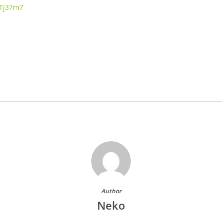
2Tj37m7
Author
Neko