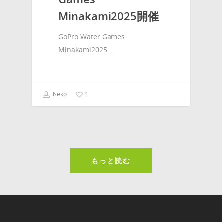
Minakami2025開催
GoPro Water Games
Minakami2025…
Neko
1
もっと読む