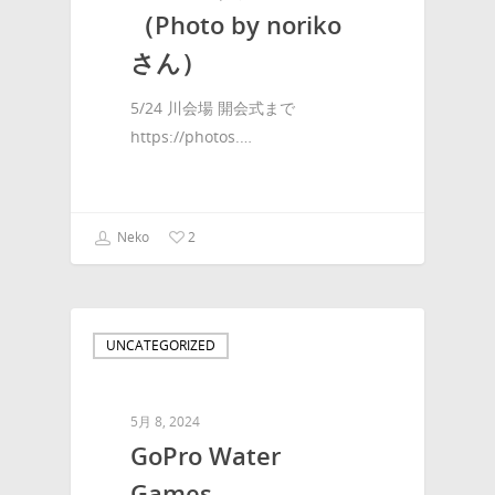
（Photo by noriko
さん）
5/24 川会場 開会式まで
https://photos.…
Neko
2
UNCATEGORIZED
5月 8, 2024
GoPro Water
Games