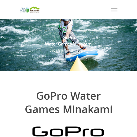
GoPro
Water Games Minakami
2026年5月30日・31日
GoPro Water
Games Minakami